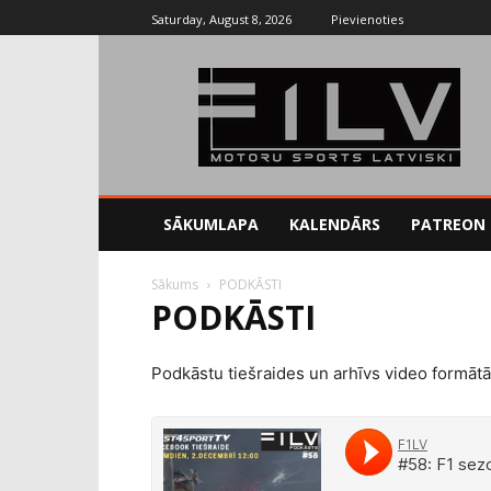
Saturday, August 8, 2026
Pievienoties
SĀKUMLAPA
KALENDĀRS
PATREON
Sākums
PODKĀSTI
PODKĀSTI
Podkāstu tiešraides un arhīvs video formā