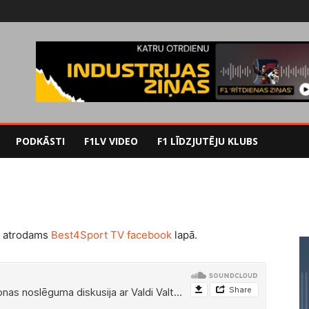
PODKĀSTI
F1LV VIDEO
F1 LĪDZJUTĒJU KLUBS
tā atrodams
Best4Sport TV facebook
lapā.