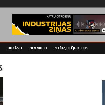
PODKĀSTI
F1LV VIDEO
F1 LĪDZJUTĒJU KLUBS
S