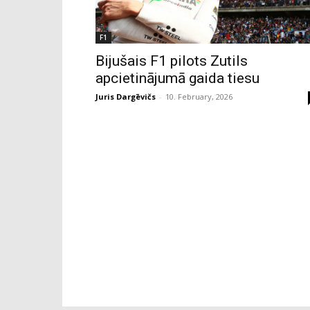
F1
Bijušais F1 pilots Zutils
apcietinājumā gaida tiesu
Juris Dargēvičs
-
10. February, 2026