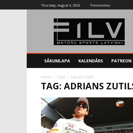
Thursday, August 6, 2026
Pievienoties
SĀKUMLAPA
KALENDĀRS
PATREON
Home
Tags
Adrians Zutils
TAG: ADRIANS ZUTIL