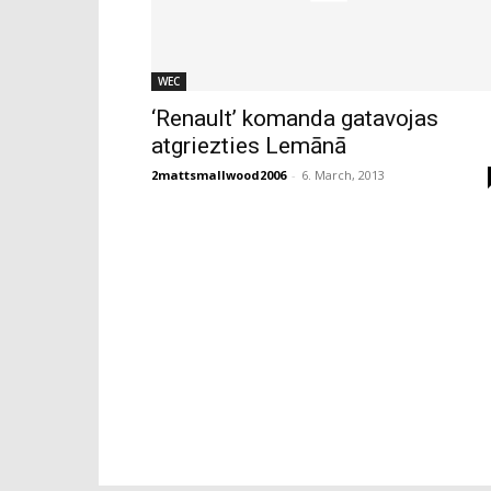
WEC
‘Renault’ komanda gatavojas
atgriezties Lemānā
2mattsmallwood2006
-
6. March, 2013