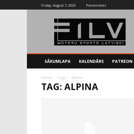
Friday, August 7, 2026
Pievienoties
SĀKUMLAPA
KALENDĀRS
PATREON
Home
Tags
Alpina
TAG: ALPINA