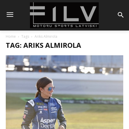
Home
Tags
Ariks Almirola
TAG: ARIKS ALMIROLA