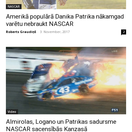
NASCAR
Amerikā populārā Danika Patrika nākamgad
varētu nebraukt NASCAR
Roberts Graudiņš
-
3. November, 2017
2
Video
Almirolas, Logano un Patrikas sadursme
NASCAR sacensībās Kanzasā