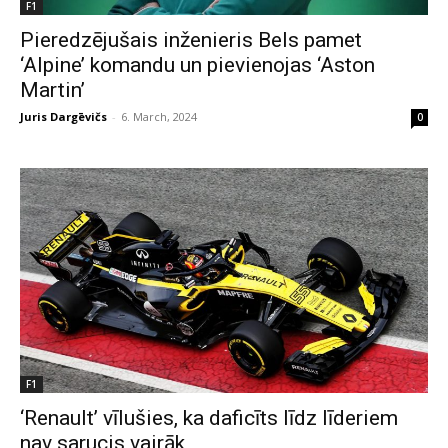
F1
Pieredzējušais inženieris Bels pamet
‘Alpine’ komandu un pievienojas ‘Aston
Martin’
Juris Dargēvičs
-
6. March, 2024
0
F1
‘Renault’ vīlušies, ka daficīts līdz līderiem
nav sarucis vairāk