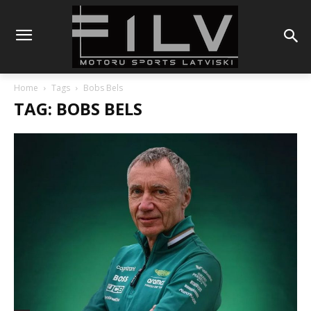
Home
Tags
Bobs Bels
TAG: BOBS BELS