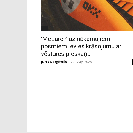
F1
‘McLaren’ uz nākamajiem
posmiem ievieš krāsojumu ar
vēstures pieskaņu
Juris Dargēvičs
-
22. May, 2025