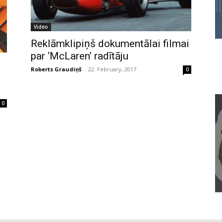
Video
Reklāmklipiņš dokumentālai filmai
par ‘McLaren’ radītāju
Roberts Graudiņš
-
22. February, 2017
0
0