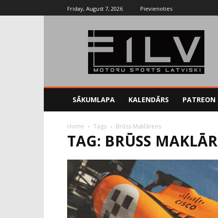
Friday, August 7, 2026
Pievienoties
SĀKUMLAPA
KALENDĀRS
PATREON
Home
Tags
Brūss Maklārens
TAG: BRŪSS MAKLĀ