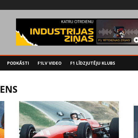
PODKĀSTI
F1LV VIDEO
F1 LĪDZJUTĒJU KLUBS
RENS