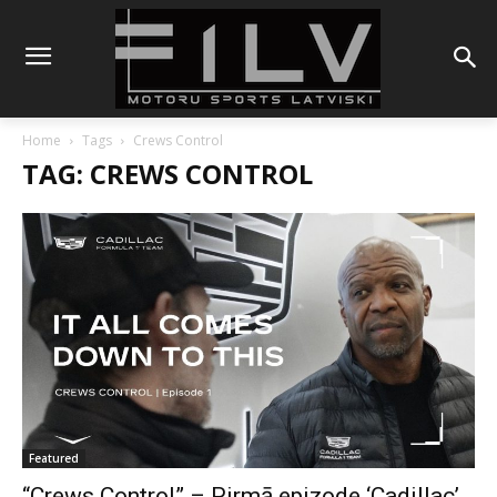
Home
Tags
Crews Control
TAG: CREWS CONTROL
Featured
“Crews Control” – Pirmā epizode ‘Cadillac’