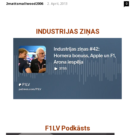
2mattsmallwood2006
-
2. April, 2013
0
INDUSTRIJAS ZIŅAS
F1LV Podkāsts