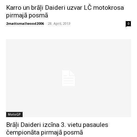
Karro un brāļi Daideri uzvar LČ motokrosa
pirmajā posmā
2mattsmallwood2006
-
28. April, 2013
0
MotoGP
Brāļi Daideri izcīna 3. vietu pasaules
čempionāta pirmajā posmā