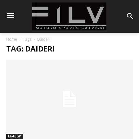
Home
Tags
Daideri
TAG: DAIDERI
MotoGP