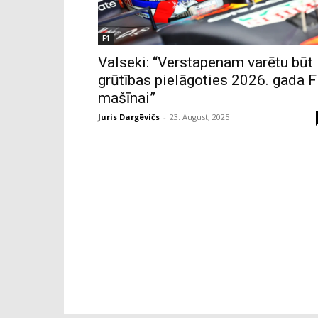
F1
Valseki: “Verstapenam varētu būt
grūtības pielāgoties 2026. gada 
mašīnai”
Juris Dargēvičs
-
23. August, 2025