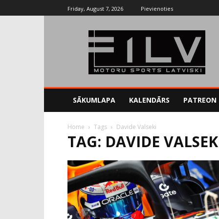
Friday, August 7, 2026
Pievienoties
SĀKUMLAPA
KALENDĀRS
PATREON
Home
Tags
Davide Valseki
TAG: DAVIDE VALSEK