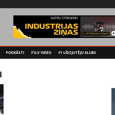
PODKĀSTI
F1LV VIDEO
F1 LĪDZJUTĒJU KLUBS
I