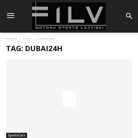
Home
Tags
Dubai24H
TAG: DUBAI24H
SportsCars