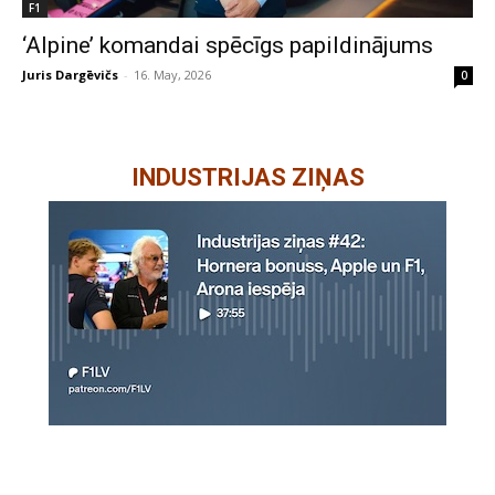
F1
‘Alpine’ komandai spēcīgs papildinājums
Juris Dargēvičs
-
16. May, 2026
0
INDUSTRIJAS ZIŅAS