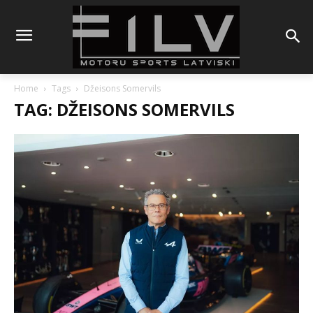
Home
Tags
Džeisons Somervils
TAG: DŽEISONS SOMERVILS