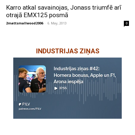
Karro atkal savainojas, Jonass triumfē arī
otrajā EMX125 posmā
2mattsmallwood2006
-
6. May, 2013
0
INDUSTRIJAS ZIŅAS