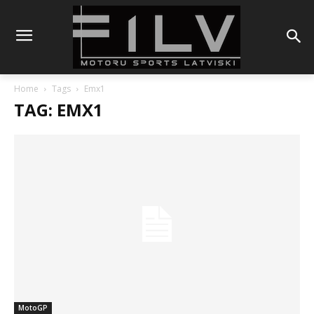
Home
Tags
Emx1
TAG: EMX1
MotoGP