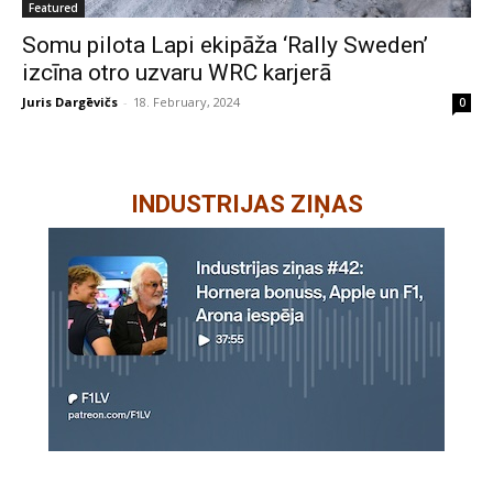
Featured
Somu pilota Lapi ekipāža ‘Rally Sweden’
izcīna otro uzvaru WRC karjerā
Juris Dargēvičs
-
18. February, 2024
0
INDUSTRIJAS ZIŅAS