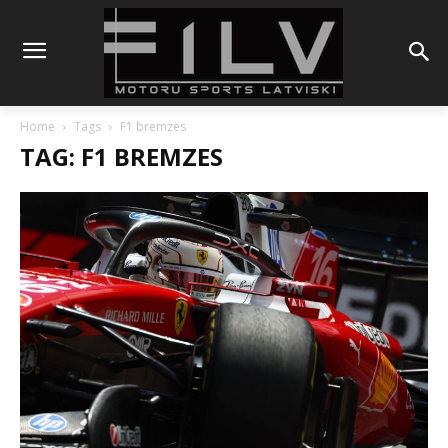
Home
Tags
F1 bremzes
TAG: F1 BREMZES