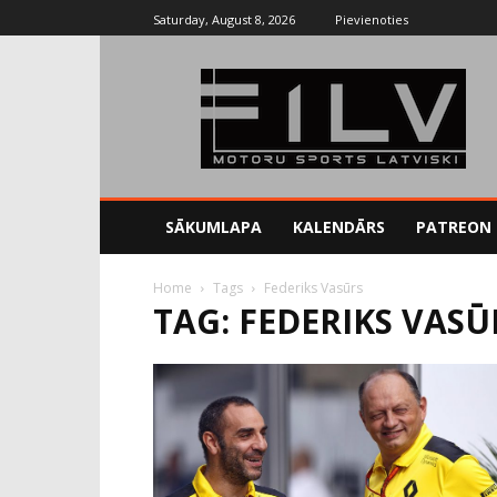
Saturday, August 8, 2026
Pievienoties
SĀKUMLAPA
KALENDĀRS
PATREON
Home
Tags
Federiks Vasūrs
TAG: FEDERIKS VASŪ