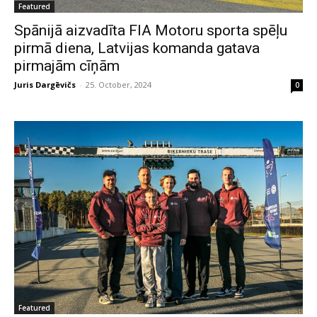
Featured
Spānijā aizvadīta FIA Motoru sporta spēļu
pirmā diena, Latvijas komanda gatava
pirmajām cīņām
Juris Dargēvičs
-
25. October, 2024
0
Featured