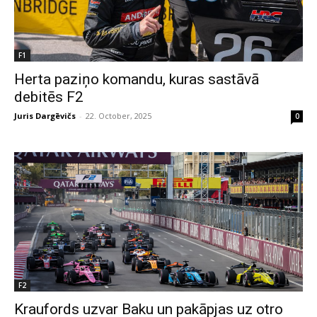
F1
Herta paziņo komandu, kuras sastāvā
debitēs F2
Juris Dargēvičs
-
22. October, 2025
0
F2
Kraufords uzvar Baku un pakāpjas uz otro