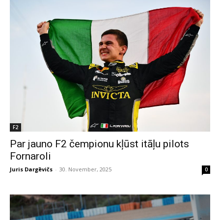
F2
Par jauno F2 čempionu kļūst itāļu pilots
Fornaroli
Juris Dargēvičs
-
30. November, 2025
0