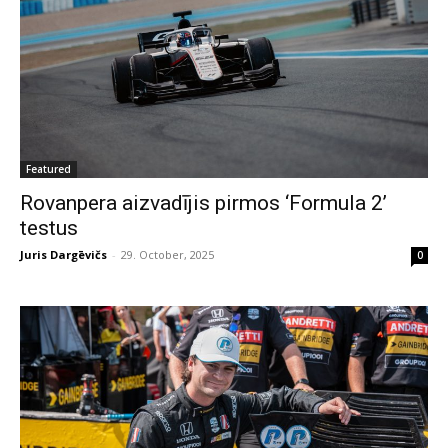
Featured
Rovanpera aizvadījis pirmos ‘Formula 2’
testus
Juris Dargēvičs
-
29. October, 2025
0