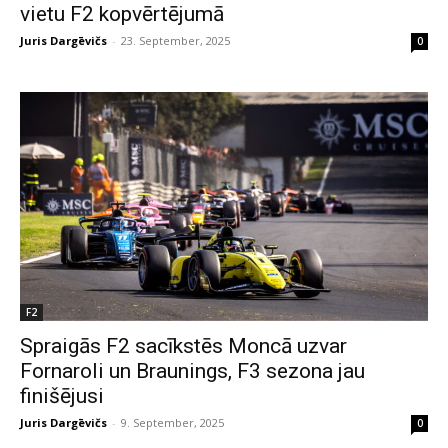
vietu F2 kopvērtējumā
Juris Dargēvičs
-
23. September, 2025
0
F2
Spraigās F2 sacīkstēs Moncā uzvar
Fornaroli un Braunings, F3 sezona jau
finišējusi
Juris Dargēvičs
-
9. September, 2025
0