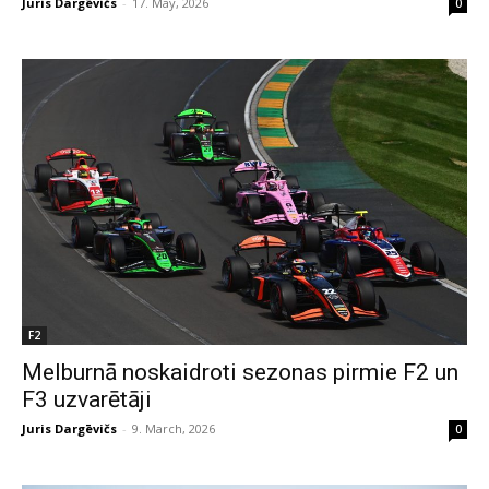
Juris Dargēvičs
-
17. May, 2026
0
F2
Melburnā noskaidroti sezonas pirmie F2 un
F3 uzvarētāji
Juris Dargēvičs
-
9. March, 2026
0