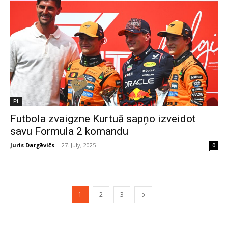
F1
Futbola zvaigzne Kurtuā sapņo izveidot
savu Formula 2 komandu
Juris Dargēvičs
-
27. July, 2025
0
1
2
3