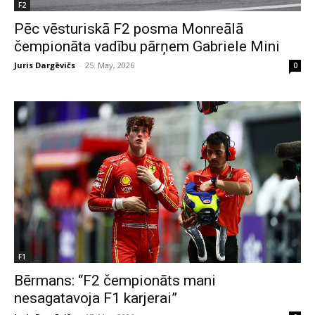
F2
Pēc vēsturiskā F2 posma Monreālā
čempionāta vadību pārņem Gabriele Mini
Juris Dargēvičs
-
25. May, 2026
0
F1
Bērmans: “F2 čempionāts mani
nesagatavoja F1 karjerai”