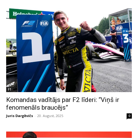
F1
Komandas vadītājs par F2 līderi: “Viņš ir
fenomenāls braucējs”
Juris Dargēvičs
-
20. August, 2025
0