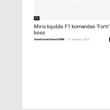
F1
Miris bijušās F1 komandas ‘Forti’
boss
2mattsmallwood2006
-
12. January, 2013