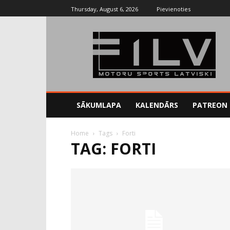
Thursday, August 6, 2026
Pievienoties
SĀKUMLAPA
KALENDĀRS
PATREON
Home
Tags
Forti
TAG: FORTI