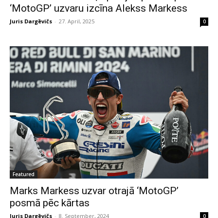
‘MotoGP’ uzvaru izcīna Alekss Markess
Juris Dargēvičs
-
27. April, 2025
0
Featured
Marks Markess uzvar otrajā ‘MotoGP’
posmā pēc kārtas
Juris Dargēvičs
-
8. September, 2024
0