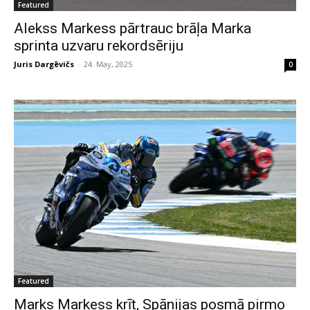
Featured
Alekss Markess pārtrauc brāļa Marka
sprinta uzvaru rekordsēriju
Juris Dargēvičs
-
24. May, 2025
0
Featured
Marks Markess krīt, Spānijas posmā pirmo