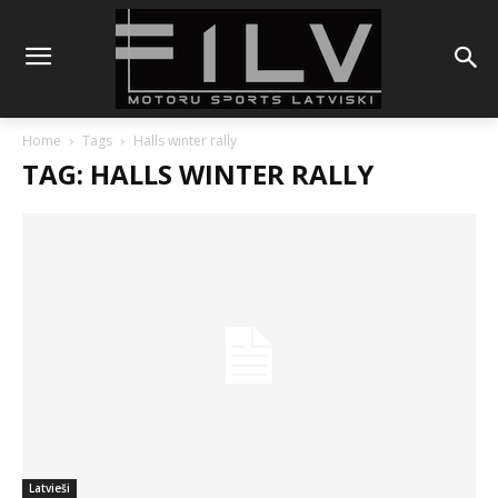
Home
Tags
Halls winter rally
TAG: HALLS WINTER RALLY
Latvieši