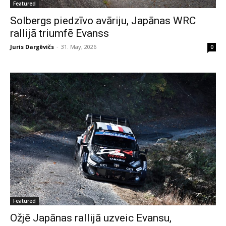
Featured
Solbergs piedzīvo avāriju, Japānas WRC
rallijā triumfē Evanss
Juris Dargēvičs
-
31. May, 2026
0
Featured
Ožjē Japānas rallijā uzveic Evansu,