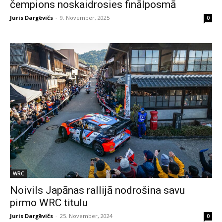
čempions noskaidrosies finālposmā
Juris Dargēvičs
-
9. November, 2025
0
WRC
Noivils Japānas rallijā nodrošina savu
pirmo WRC titulu
Juris Dargēvičs
-
25. November, 2024
0