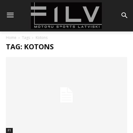
Home
Tags
Kotons
TAG: KOTONS
F1