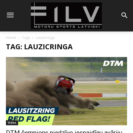
Home
Tags
Lauzicringa
TAG: LAUZICRINGA
Video
DTM čempions piedzīvo iespaidīgu avāriju