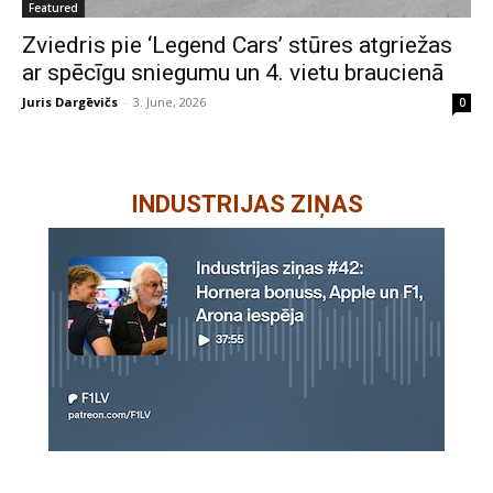
Featured
Zviedris pie ‘Legend Cars’ stūres atgriežas
ar spēcīgu sniegumu un 4. vietu braucienā
Juris Dargēvičs
-
3. June, 2026
0
INDUSTRIJAS ZIŅAS