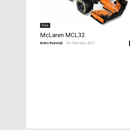
Foto
McLaren MCL32
Aldis Putniņš
-
24. February, 2017