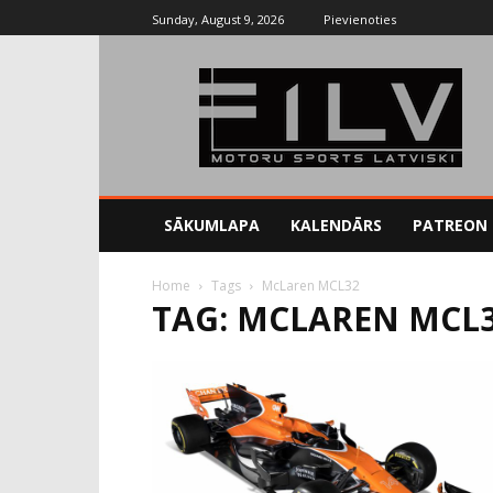
Sunday, August 9, 2026
Pievienoties
SĀKUMLAPA
KALENDĀRS
PATREON
Home
Tags
McLaren MCL32
TAG: MCLAREN MCL