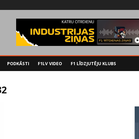
PODKĀSTI
F1LV VIDEO
F1 LĪDZJUTĒJU KLUBS
32