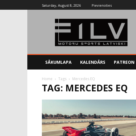
Saturday, August 8, 2026
Pievienoties
SĀKUMLAPA
KALENDĀRS
PATREON
Home
Tags
Mercedes EQ
TAG: MERCEDES EQ