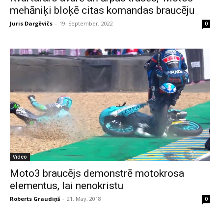
mehāniķi bloķē citas komandas braucēju
Juris Dargēvičs
-
19. September, 2022
0
Video
Moto3 braucējs demonstrē motokrosa
elementus, lai nenokristu
Roberts Graudiņš
-
21. May, 2018
0