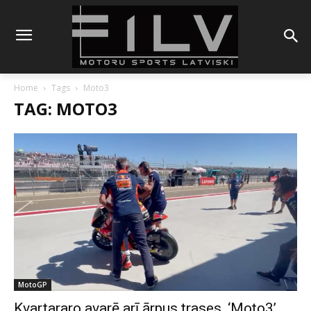
Home
Tags
Moto3
TAG: MOTO3
MotoGP
Kvartararo avarē arī ārpus trases, ‘Moto3’