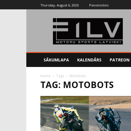
Thursday, August 6, 2026
Pievienoties
SĀKUMLAPA
KALENDĀRS
PATREON
Home
Tags
Motobots
TAG: MOTOBOTS