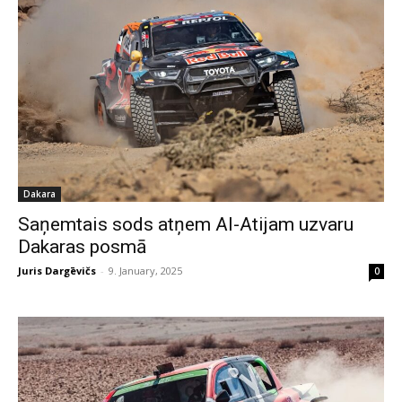
Dakara
Saņemtais sods atņem Al-Atijam uzvaru
Dakaras posmā
Juris Dargēvičs
-
9. January, 2025
0