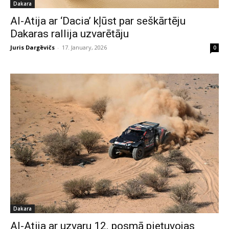
Dakara
Al-Atija ar ‘Dacia’ kļūst par seškārtēju
Dakaras rallija uzvarētāju
Juris Dargēvičs
-
17. January, 2026
0
Dakara
Al-Atija ar uzvaru 12. posmā pietuvojas