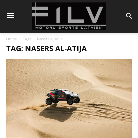
Home
Tags
Nasers Al-Atija
TAG: NASERS AL-ATIJA