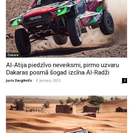
Dakara
Al-Atija piedzīvo neveiksmi, pirmo uzvaru
Dakaras posmā šogad izcīna Al-Radži
Juris Dargēvičs
-
8. January, 2025
0