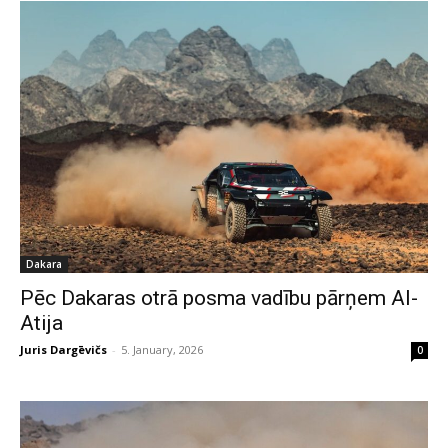
Dakara
Pēc Dakaras otrā posma vadību pārņem Al-
Atija
Juris Dargēvičs
-
5. January, 2026
0