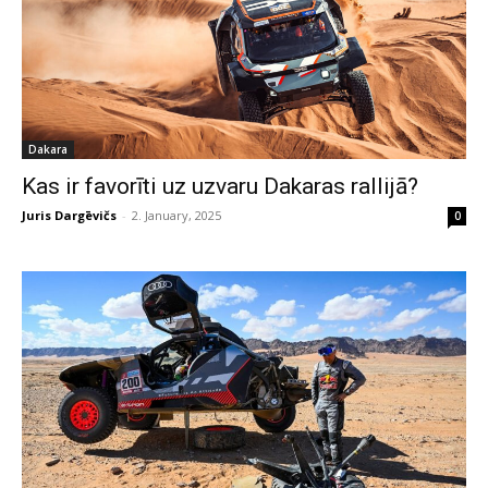
Dakara
Kas ir favorīti uz uzvaru Dakaras rallijā?
Juris Dargēvičs
-
2. January, 2025
0