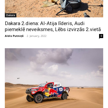
Dakara
Dakara 2.diena: Al-Atija līderis, Audi
piemeklē neveiksmes, Lēbs izvirzās 2.vietā
Aldis Putniņš
-
2. January, 2022
0