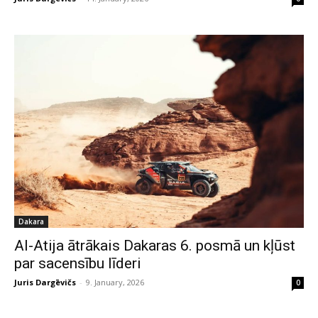
Dakara
Al-Atija ātrākais Dakaras 6. posmā un kļūst
par sacensību līderi
Juris Dargēvičs
-
9. January, 2026
0