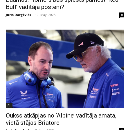
Bull’ vadītāja posteni?
Juris Dargēvičs
-
10. May, 2025
0
F1
Oukss atkāpjas no ‘Alpine’ vadītāja amata,
vietā stājas Briatore