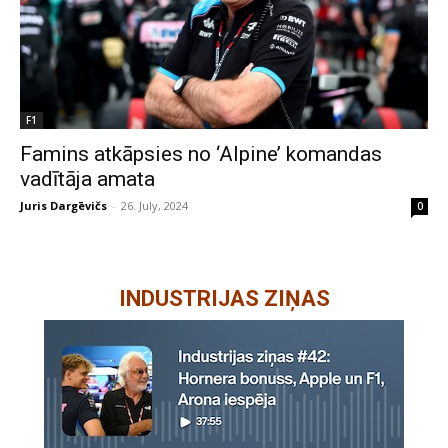
F1
Famins atkāpsies no ‘Alpine’ komandas
vadītāja amata
Juris Dargēvičs
-
26. July, 2024
0
INDUSTRIJAS ZIŅAS