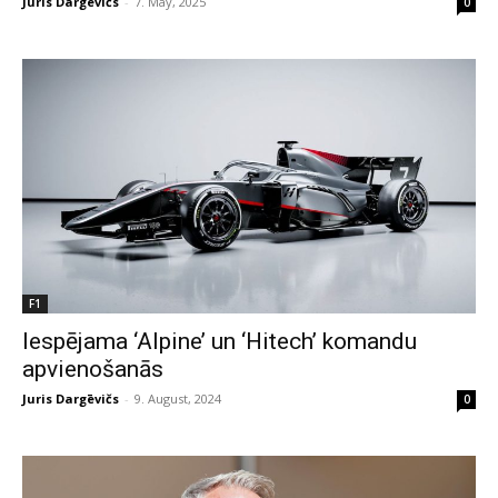
Juris Dargēvičs
-
7. May, 2025
0
F1
Iespējama ‘Alpine’ un ‘Hitech’ komandu
apvienošanās
Juris Dargēvičs
-
9. August, 2024
0