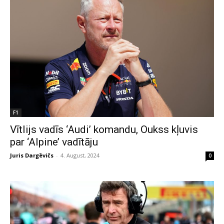
F1
Vītlijs vadīs ‘Audi’ komandu, Oukss kļuvis
par ‘Alpine’ vadītāju
Juris Dargēvičs
-
4. August, 2024
0