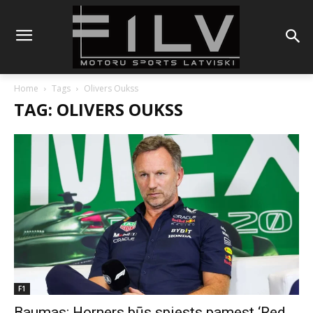
Home
Tags
Olivers Oukss
TAG: OLIVERS OUKSS
F1
Baumas: Horners būs spiests pamest ‘Red