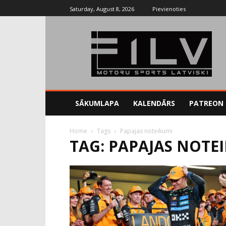
Saturday, August 8, 2026
Pievienoties
SĀKUMLAPA
KALENDĀRS
PATREON
Home
Tags
Papajas noteikumi
TAG: PAPAJAS NOTE