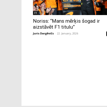
F1
Noriss: “Mans mērķis šogad ir
aizstāvēt F1 titulu”
Juris Dargēvičs
-
22. January, 2026