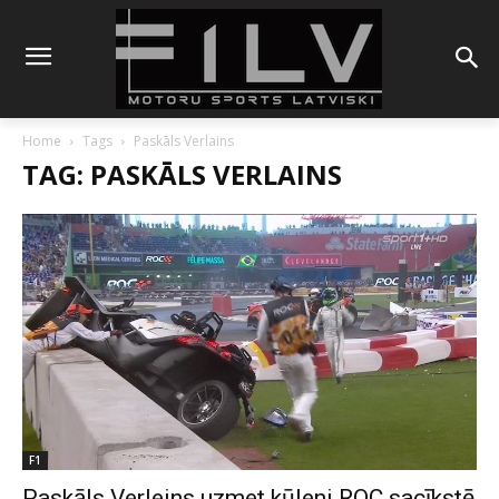
Home
Tags
Paskāls Verlains
TAG: PASKĀLS VERLAINS
F1
Paskāls Verleins uzmet kūleni ROC sacīkstē