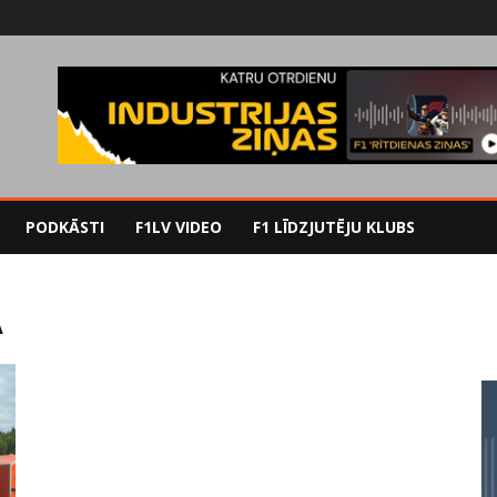
PODKĀSTI
F1LV VIDEO
F1 LĪDZJUTĒJU KLUBS
A