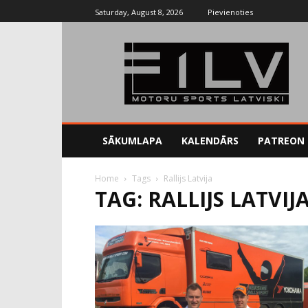
Saturday, August 8, 2026
Pievienoties
SĀKUMLAPA
KALENDĀRS
PATREON
Home
Tags
Rallijs Latvija
TAG: RALLIJS LATVIJ