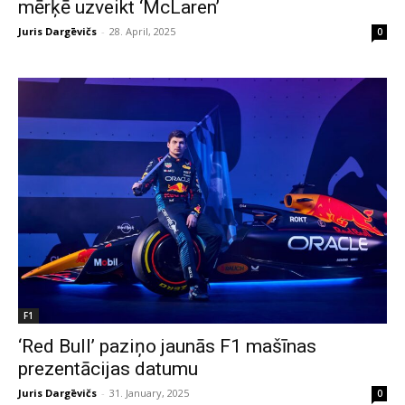
mērķē uzveikt ‘McLaren’
Juris Dargēvičs
-
28. April, 2025
0
F1
‘Red Bull’ paziņo jaunās F1 mašīnas
prezentācijas datumu
Juris Dargēvičs
-
31. January, 2025
0