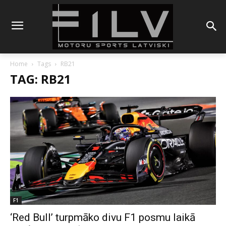
Home
Tags
RB21
TAG: RB21
F1
‘Red Bull’ turpmāko divu F1 posmu laikā