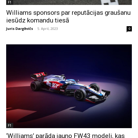
F1
Williams sponsors par reputācijas graušanu
iesūdz komandu tiesā
Juris Dargēvičs
-
5. April, 2023
0
F1
‘Williams’ parāda jauno FW43 modeli, kas