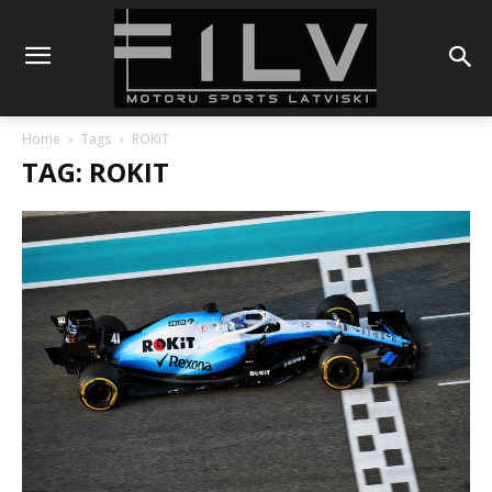
Home
Tags
ROKiT
TAG: ROKIT