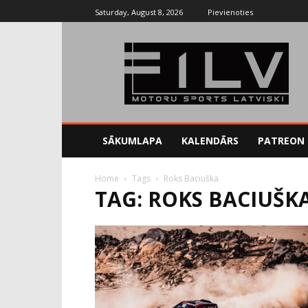
Saturday, August 8, 2026
Pievienoties
SĀKUMLAPA
KALENDĀRS
PATREON
Home
Tags
Roks Baciuška
TAG: ROKS BACIUŠK