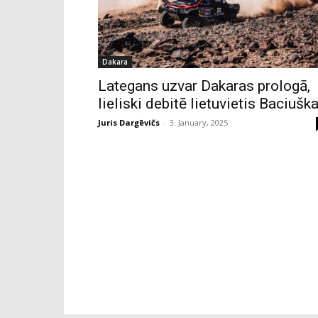
Dakara
Lategans uzvar Dakaras prologā,
lieliski debitē lietuvietis Baciušk
Juris Dargēvičs
-
3. January, 2025