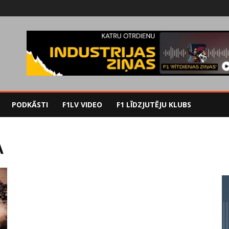
PODKĀSTI
F1LV VIDEO
F1 LĪDZJUTĒJU KLUBS
A