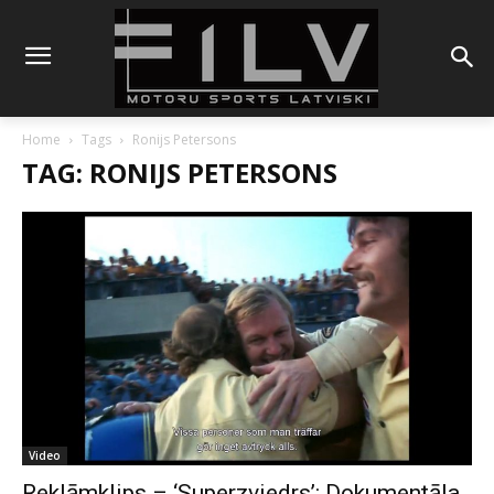
Home
Tags
Ronijs Petersons
TAG: RONIJS PETERSONS
Video
Reklāmklips – ‘Superzviedrs’: Dokumentāla