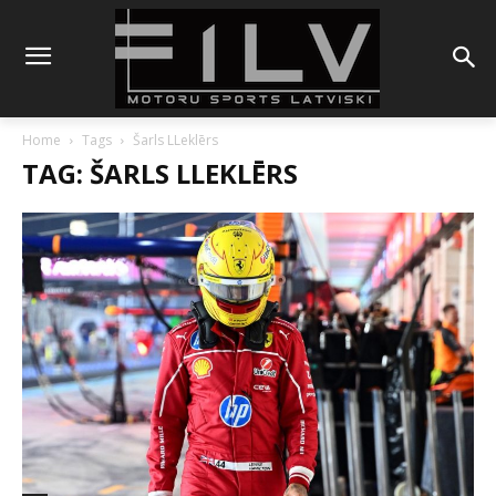
Home
Tags
Šarls LLeklērs
TAG: ŠARLS LLEKLĒRS