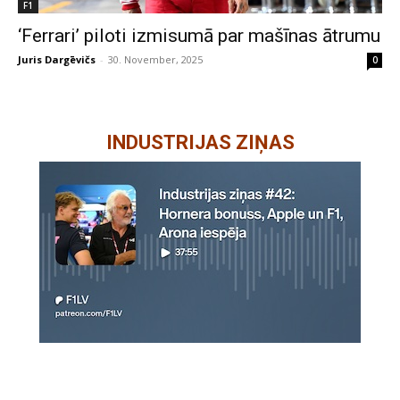
F1
‘Ferrari’ piloti izmisumā par mašīnas ātrumu
Juris Dargēvičs
-
30. November, 2025
0
INDUSTRIJAS ZIŅAS