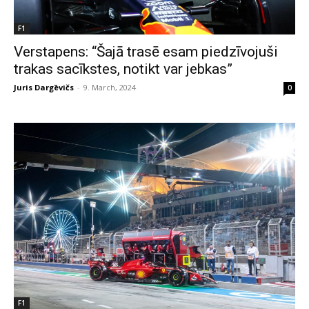
F1
Verstapens: “Šajā trasē esam piedzīvojuši
trakas sacīkstes, notikt var jebkas”
Juris Dargēvičs
-
9. March, 2024
0
F1