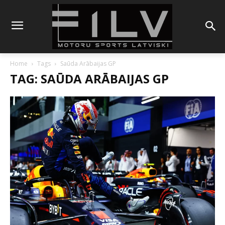
Home
Tags
Saūda Arābaijas GP
TAG: SAŪDA ARĀBAIJAS GP