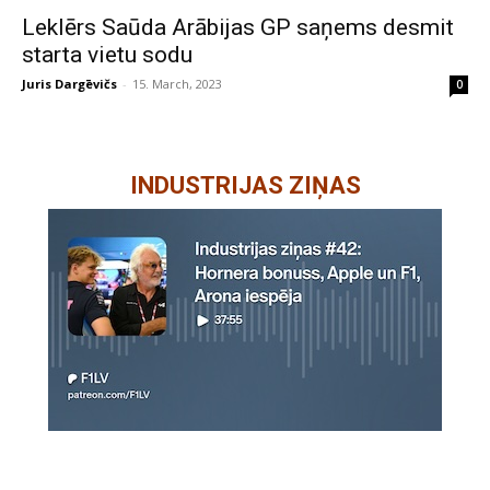
Leklērs Saūda Arābijas GP saņems desmit
starta vietu sodu
Juris Dargēvičs
-
15. March, 2023
0
INDUSTRIJAS ZIŅAS