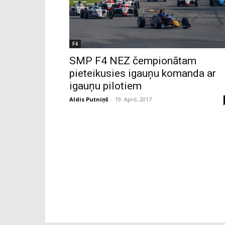
F4
SMP F4 NEZ čempionātam
pieteikusies igauņu komanda ar
igauņu pilotiem
Aldis Putniņš
-
19. April, 2017