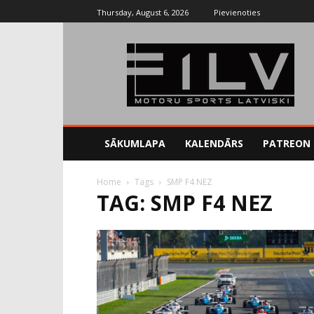
Thursday, August 6, 2026
Pievienoties
SĀKUMLAPA
KALENDĀRS
PATREON
Home
Tags
SMP F4 NEZ
TAG: SMP F4 NEZ