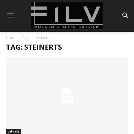
Home
Tags
Steinerts
TAG: STEINERTS
Latvieši