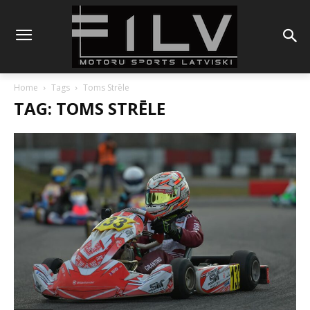
Home
Tags
Toms Strēle
TAG: TOMS STRĒLE