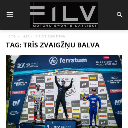
Home
Tags
Trīs zvaigžņu balva
TAG: TRĪS ZVAIGŽŅU BALVA