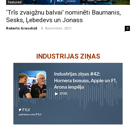
Featured
‘Trīs zvaigžnu balvai’ nominēti Baumanis,
Sesks, Ļebedevs un Jonass
Roberts Graudiņš
-
8. November, 2021
0
INDUSTRIJAS ZIŅAS