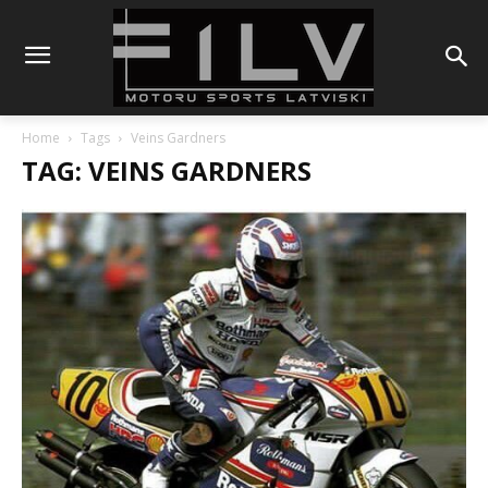
Home
Tags
Veins Gardners
TAG: VEINS GARDNERS