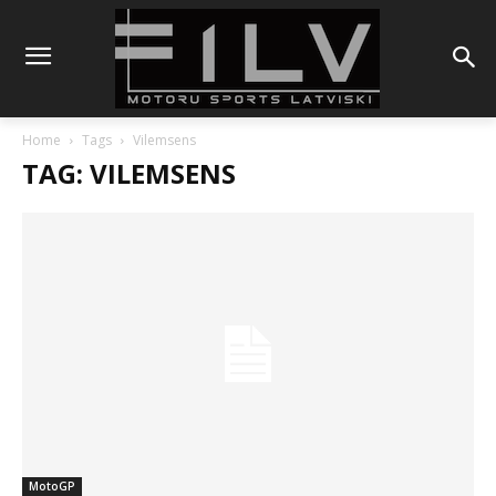
Home
Tags
Vilemsens
TAG: VILEMSENS
MotoGP