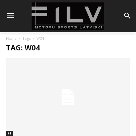
Home
Tags
W04
TAG: W04
F1