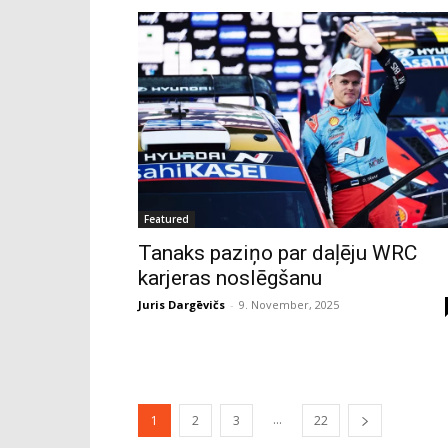
Featured
Tanaks paziņo par daļēju WRC
karjeras noslēgšanu
Juris Dargēvičs
-
9. November, 2025
...
1
2
3
22