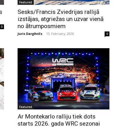
Featured
Sesks/Francis Zviedrijas rallijā
s
izstājas, atgriežas un uzvar vienā
no ātrumposmiem
0
Juris Dargēvičs
-
15. February, 2026
0
Featured
Ar Montekarlo ralliju tiek dots
starts 2026. gada WRC sezonai