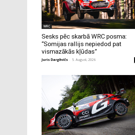
WRC
Sesks pēc skarbā WRC posma:
“Somijas rallijs nepiedod pat
vismazākās kļūdas”
Juris Dargēvičs
-
5. August, 2026