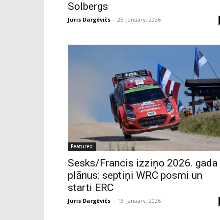
Solbergs
Juris Dargēvičs
-
25. January, 2026
Featured
Sesks/Francis izziņo 2026. gada
plānus: septiņi WRC posmi un
starti ERC
Juris Dargēvičs
-
16. January, 2026