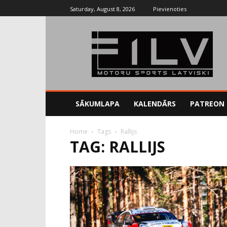
Saturday, August 8, 2026
Pievienoties
SĀKUMLAPA
KALENDĀRS
PATREON
Home
Tags
Rallijs
TAG: RALLIJS