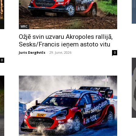
WRC
Ožjē svin uzvaru Akropoles rallijā,
Sesks/Francis ieņem astoto vitu
Juris Dargēvičs
-
29. June, 2026
0
0