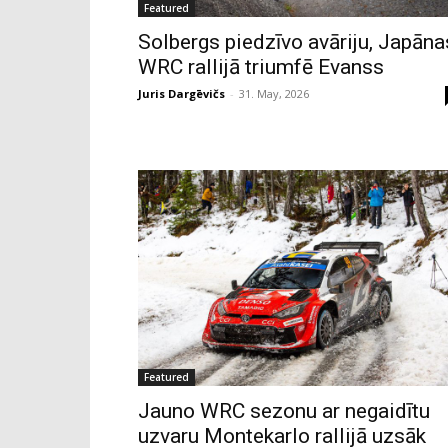
Featured
Solbergs piedzīvo avāriju, Japāna
WRC rallijā triumfē Evanss
Juris Dargēvičs
-
31. May, 2026
Featured
Jauno WRC sezonu ar negaidītu
uzvaru Montekarlo rallijā uzsāk