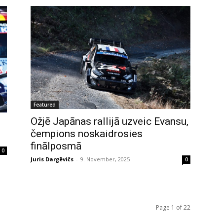
Featured
Ožjē Japānas rallijā uzveic Evansu,
čempions noskaidrosies
finālposmā
0
Juris Dargēvičs
-
9. November, 2025
0
Page 1 of 22