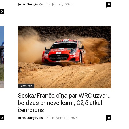
Juris Dargēvičs
-
22. January, 2026
0
0
Featured
Seska/Franča cīņa par WRC uzvaru
beidzas ar neveiksmi, Ožjē atkal
čempions
Juris Dargēvičs
-
30. November, 2025
0
0