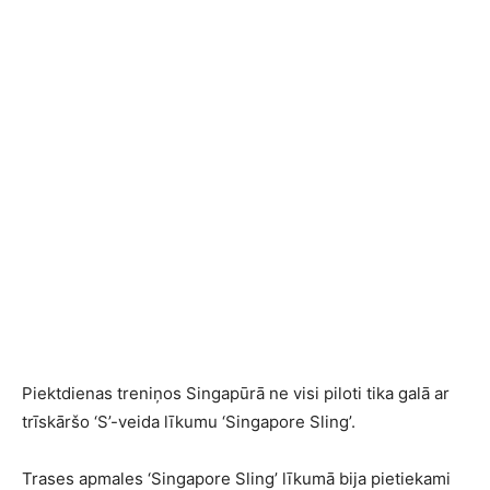
Piektdienas treniņos Singapūrā ne visi piloti tika galā ar
trīskāršo ‘S’-veida līkumu ‘Singapore Sling’.
Trases apmales ‘Singapore Sling’ līkumā bija pietiekami