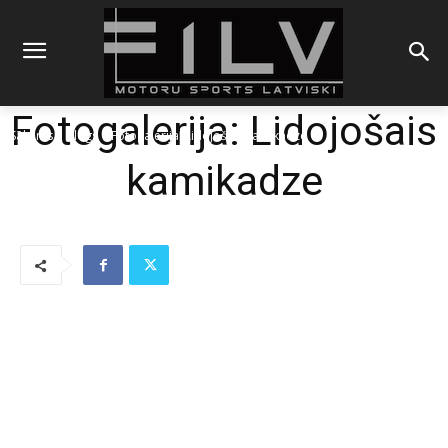
Fotogalerija: Lidojošais
Sākums
Blogs
Fotogalerija: Lidojošais kamikadze
kamikadze