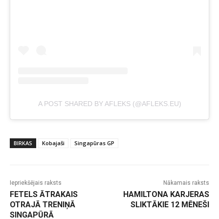
A POST SHARED BY AFLEKS (@AFLEKS.EU)
BIRKAS
Kobajaši
Singapūras GP
Iepriekšējais raksts
Nākamais raksts
FETELS ĀTRAKAIS
HAMILTONA KARJERAS
OTRAJĀ TRENIŅĀ
SLIKTĀKIE 12 MĒNEŠI
SINGAPŪRĀ