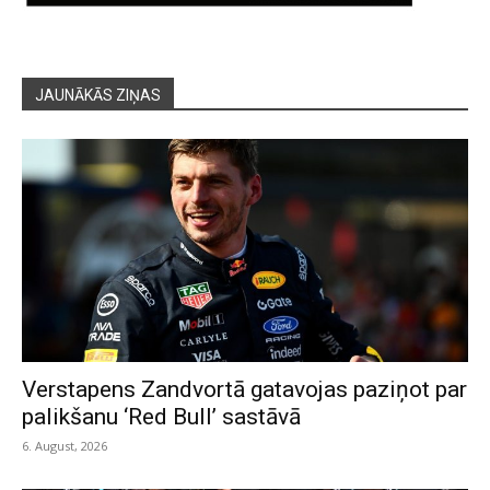
JAUNĀKĀS ZIŅAS
Verstapens Zandvortā gatavojas paziņot par
palikšanu ‘Red Bull’ sastāvā
6. August, 2026