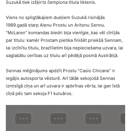
Suzukā tiek izšķirts čempiona titula liktenis.
Viens no spilgtākajiem dueļiem Suzukā risinājās
1989.gadā starp Alenu Prostu un Aritonu Sennu.
“McLaren” komandas biedri bija vienīgie, kas vēl cīnījās
par titulu: kamēr Prostam pietika finišēt priekšā Sennam,
lai izcīnītu titulu, brazīlietim bija nepieciešama uzvara, lai
saglabātu cerības uz titulu arī pēdējā posmā Austrālijā.
Sennas mēģinājums apdzīt Prostu “Casio Chicane” ir
iegājis autosporta vēsturē. Arī tālāk sekojošā Sennas
izmisīgā cīņa un arī uzvara ir apbrīnas vērta, lai gan īstā
cīņā pēc tam sekoja F1 kuluāros.