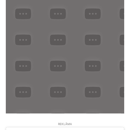
REKLĀMA