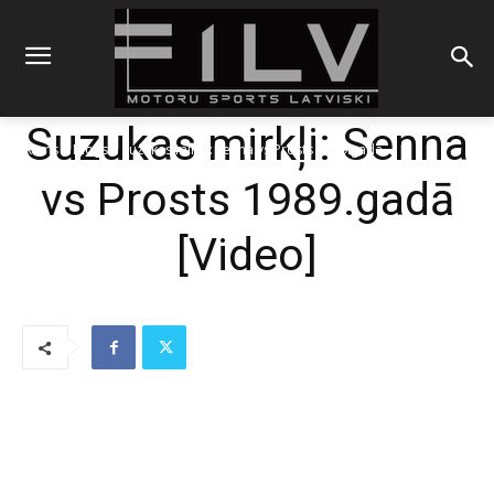
Suzukas mirkļi: Senna
Sākums
Blogs
Suzukas mirkļi: Senna vs Prosts 1989.gadā
vs Prosts 1989.gadā
[Video]