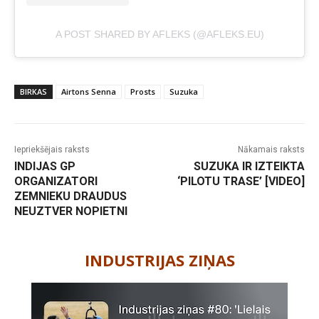
A POST SHARED BY AFLEKS (@AFLEKS.EU)
BIRKAS
Airtons Senna
Prosts
Suzuka
Iepriekšējais raksts
Nākamais raksts
INDIJAS GP
SUZUKA IR IZTEIKTA
ORGANIZATORI
‘PILOTU TRASE’ [VIDEO]
ZEMNIEKU DRAUDUS
NEUZTVER NOPIETNI
-
INDUSTRIJAS ZIŅAS