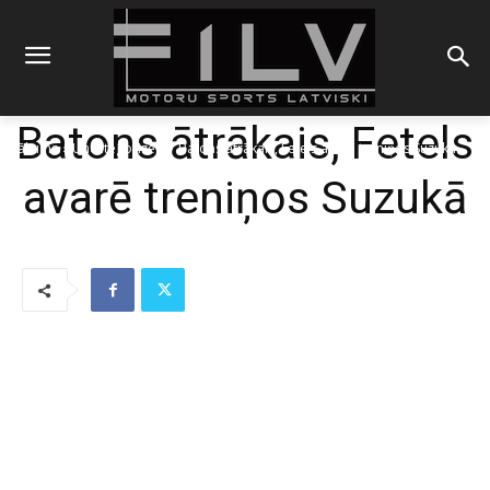
Batons ātrākais, Fetels
Sākums
Uncategorized
Batons ātrākais, Fetels avarē treniņos Suzukā
avarē treniņos Suzukā