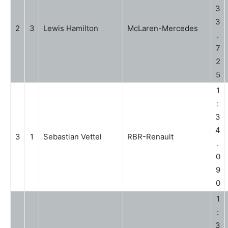
3
3
2
3
Lewis Hamilton
McLaren-Mercedes
.
7
2
5
1
:
3
4
3
1
Sebastian Vettel
RBR-Renault
.
0
9
0
1
:
3