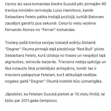
Uzreiz aiz sava komandas biedra Suzukā pēc pirmajām 90
treniņa minūtēm ierindojās Luiss Hamiltons, kamēr
Sebastians Fetels palika trešajā pozīcijā, turklāt Batonam
zaudējot gandrīz pus sekundi. Ceturto vietu ieņēma
Fernando Alonso no “Ferrari” komandas.
Tostarp pašā treniņa sesijas izskaņā avāriju bīstamā
“Degner” līkuma pirmajā daļā piedzīvoja “Red Bull” pilots
Sebastians Fetels, kurš izlidoja no trases un nespējot tajā
atgriezties, ietriecās barjerās. Trieciens nebija spēcīgs un
tika nolauzts tikai priekšējais antispārns, tomēr tas ir
trieciens pašapziņai Fetelam, kurš atlikušajā nedēļas
nogales gaitā “Degner” līkumā noteikti būs uzmanīgāks.
Jāpiebilst, ka Fetelam Suzukā pietiek ar 10.vietu finišā, lai
kļūtu par 2011.gada čempionu.