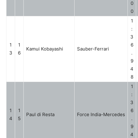
0
0
1
:
3
1
1
6
Kamui Kobayashi
Sauber-Ferrari
3
6
.
9
4
8
1
:
3
1
1
6
Paul di Resta
Force India-Mercedes
4
5
.
9
4