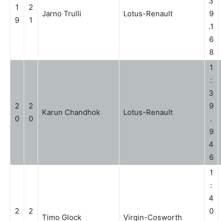
3
1
2
Jarno Trulli
Lotus-Renault
9
9
1
.1
6
8
1
:
3
2
2
9
Karun Chandhok
Lotus-Renault
0
0
.
9
4
6
1
:
4
2
2
0
Timo Glock
Virgin-Cosworth