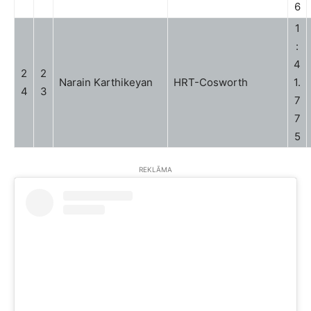
6
1
:
4
2
2
Narain Karthikeyan
HRT-Cosworth
1.
4
3
7
7
5
REKLĀMA