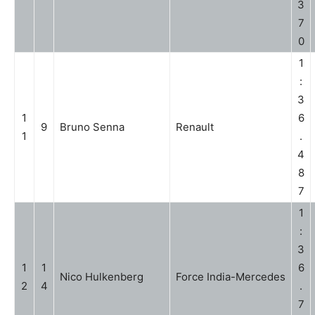
3
7
0
1
:
3
1
6
9
Bruno Senna
Renault
1
.
4
8
7
1
:
3
1
1
6
Nico Hulkenberg
Force India-Mercedes
2
4
.
7