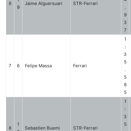
6
Jaime Alguersuari
STR-Ferrari
9
.
9
3
7
1
:
3
5
7
6
Felipe Massa
Ferrari
.
5
8
5
1
:
3
1
5
8
Sebastien Buemi
STR-Ferrari