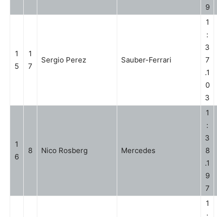
9
1
:
3
1
1
Sergio Perez
Sauber-Ferrari
7
5
7
.1
0
3
1
:
3
1
8
Nico Rosberg
Mercedes
8
6
.1
9
7
1
: