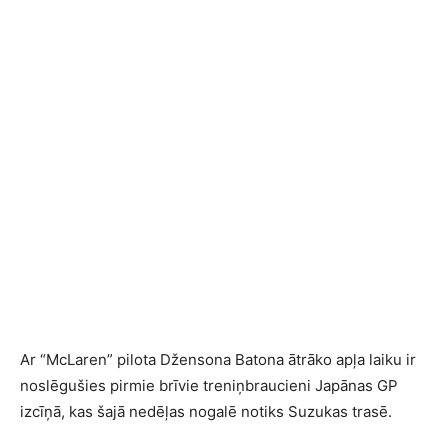
Ar “McLaren” pilota Džensona Batona ātrāko apļa laiku ir
noslēgušies pirmie brīvie treniņbraucieni Japānas GP
izcīņā, kas šajā nedēļas nogalē notiks Suzukas trasē.