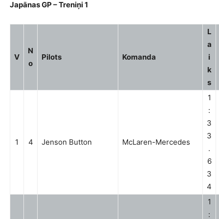
Japānas GP – Treniņi 1
L
a
N
V
Pilots
Komanda
i
o
k
s
1
:
3
3
1
4
Jenson Button
McLaren-Mercedes
.
6
3
4
1
: