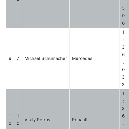
8
.
5
9
0
1
:
3
6
9
7
Michael Schumacher
Mercedes
.
0
3
3
1
:
3
1
1
6
Vitaly Petrov
Renault
0
0
.