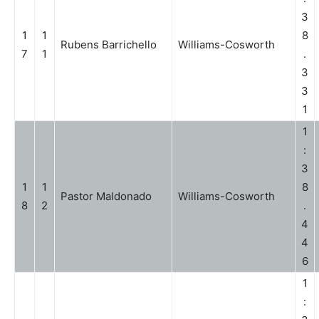
3
1
1
8
Rubens Barrichello
Williams-Cosworth
7
1
.
3
3
1
1
:
3
1
1
8
Pastor Maldonado
Williams-Cosworth
8
2
.
4
4
6
1
: