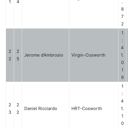
1
4
.
8
7
2
1
:
4
2
2
Jerome d’Ambrosio
Virgin-Cosworth
1.
2
5
0
1
9
1
:
4
2
2
Daniel Ricciardo
HRT-Cosworth
1.
3
2
1
0