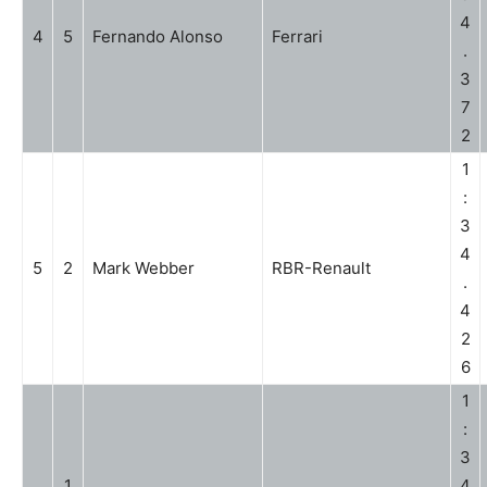
4
4
5
Fernando Alonso
Ferrari
.
3
7
2
1
:
3
4
5
2
Mark Webber
RBR-Renault
.
4
2
6
1
:
3
1
4